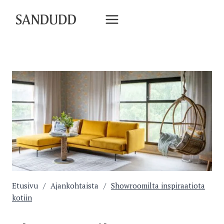
Siirry
sisältöön
Etusivu
/
Ajankohtaista
/
Showroomilta inspiraatiota
kotiin