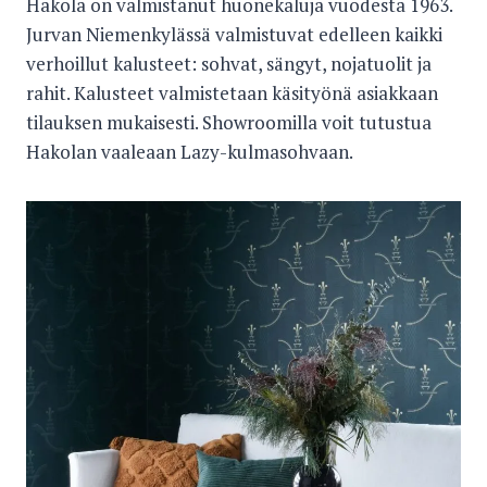
Hakola on valmistanut huonekaluja vuodesta 1963.
Jurvan Niemenkylässä valmistuvat edelleen kaikki
verhoillut kalusteet: sohvat, sängyt, nojatuolit ja
rahit. Kalusteet valmistetaan käsityönä asiakkaan
tilauksen mukaisesti. Showroomilla voit tutustua
Hakolan vaaleaan Lazy-kulmasohvaan.