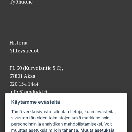
Työhuone
Historia
Yhteystiedot
PL 30 (Kurvolantie 5 C),
37801 Akaa
020 154 1444
info@sandudd.fi
Käytämme evästeitä
Tämä verkkosivusto tallentaa tietoja, kuten evästeitä,
sivuston tärkeiden toimintojen sekä markkinoinnin,
personoinnin ja analytiikan mahdollistamiseksi. Voit
muuttaa asetuksia milloin tahansa.
Muuta asetuksia