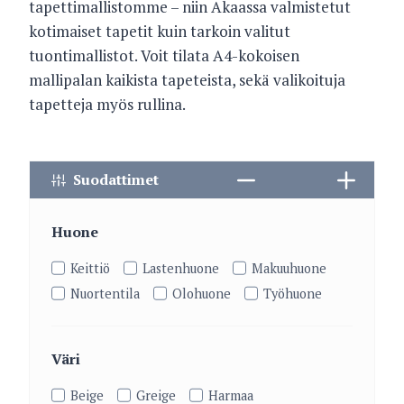
tapettimallistomme – niin Akaassa valmistetut
kotimaiset tapetit kuin tarkoin valitut
tuontimallistot. Voit tilata A4-kokoisen
mallipalan kaikista tapeteista, sekä valikoituja
tapetteja myös rullina.
Suodattimet
Huone
Keittiö
Lastenhuone
Makuuhuone
Nuortentila
Olohuone
Työhuone
Väri
Beige
Greige
Harmaa