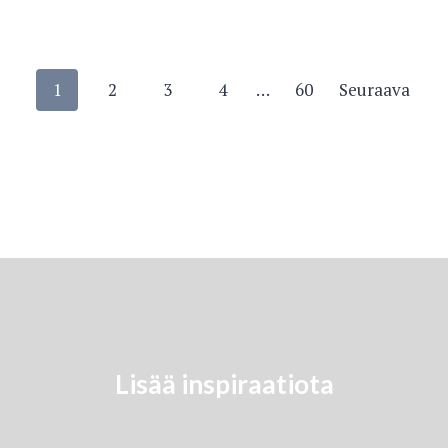
Posts
1
2
3
4
…
60
Seuraava
navigation
Lisää inspiraatiota