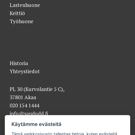
Lastenhuone
Keittiö
Työhuone
Historia
Yhteystiedot
PL 30 (Kurvolantie 5 C),
37801 Akaa
020 154 1444
info@sandudd.fi
Käytämme evästeitä
Tämä verkkosivusto tallentaa tietoja, kuten evästeitä,