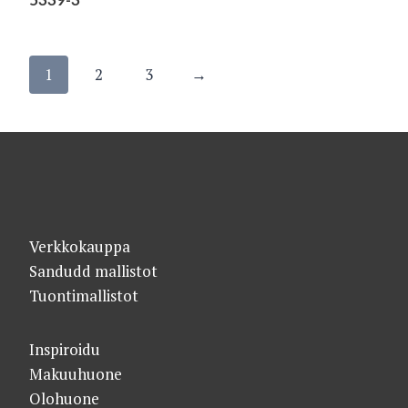
1
2
3
→
Verkkokauppa
Sandudd mallistot
Tuontimallistot
Inspiroidu
Makuuhuone
Olohuone