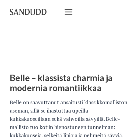
Siirry
sisältöön
Belle – klassista charmia ja
modernia romantiikkaa
Belle on saavuttanut ansaitusti klassikkomalliston
aseman, sillä se ihastuttaa upeilla
kukkakuoseillaan sekä vahvoilla sävyillä. Belle-
mallisto tuo kotiin hienostuneen tunnelman:
kukkakuoseja, selkeitä linjoja ja pehmeitä sävyjä.