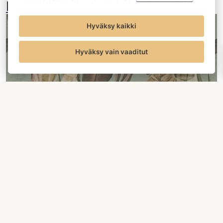
EINO 5442-1
Hyväksy kaikki
Hyväksy vain vaaditut