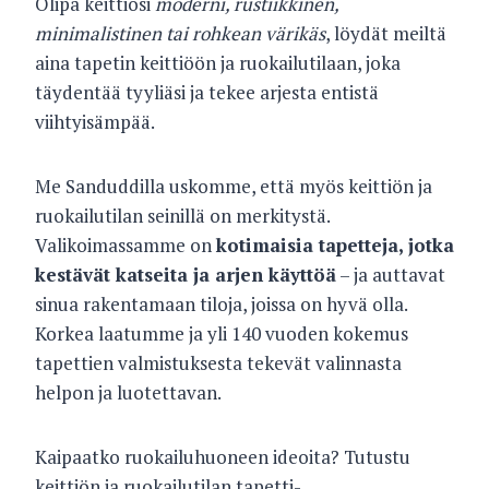
Olipa keittiösi
moderni, rustiikkinen,
minimalistinen tai rohkean värikäs
, löydät meiltä
aina tapetin keittiöön ja ruokailutilaan, joka
täydentää tyyliäsi ja tekee arjesta entistä
viihtyisämpää.
Me Sanduddilla uskomme, että myös keittiön ja
ruokailutilan seinillä on merkitystä.
Valikoimassamme on
kotimaisia tapetteja, jotka
kestävät katseita ja arjen käyttöä
– ja auttavat
sinua rakentamaan tiloja, joissa on hyvä olla.
Korkea laatumme ja yli 140 vuoden kokemus
tapettien valmistuksesta tekevät valinnasta
helpon ja luotettavan.
Kaipaatko ruokailuhuoneen ideoita? Tutustu
keittiön ja ruokailutilan tapetti-