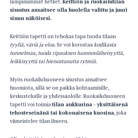
lämpimimmät hetket.
Keittiön ja ruokailutilan
sisustus ansaitsee olla huolella valittu ja juuri
sinun näköisesi.
Keittiön tapetti on tehokas tapa tuoda tilaan
tyyliä, väriä ja eloa
. Se voi korostaa
kodikasta
tunnelmaa, tuoda ripauksen luonnonläheisyyttä,
leikkisyyttä tai hienostunutta rytmiä.
Myös ruokailuhuoneen sisustus ansaitsee
huomiota, sillä se on paikka kohtaamisille,
keskusteluille ja yhdessäololle. Ruokailuhuoneen
tapetti voi toimia
tilan ankkurina
–
yksittäisenä
tehosteseinänä tai kokonaisena kuosina
, joka
viimeistelee tilan ilmeen.