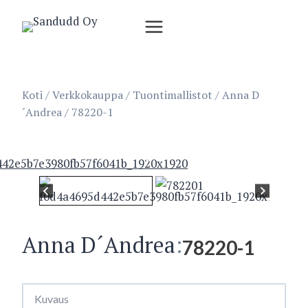
Siirry
sisältöön
Koti
/
Verkkokauppa
/
Tuontimallistot
/
Anna D
´Andrea
/
78220-1
Anna D´Andrea
:
78220-1
Kuvaus