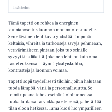
Lisätiedot
Tämä tapetti on rohkea ja energinen
kunnianosoitus luonnon monimuotoisuudelle.
Sen eläväinen lehtikuvio yhdistää lämpimän
keltaisia, vihreitä ja turkooseja sävyjä pehmeään,
vesivärimäiseen pintaan, joka tuo seinälle
syvyyttä ja liikettä. Jokainen lehti on kuin oma
taideteoksensa – täynnä yksityiskohtia,
kontrasteja ja luonnon voimaa.
Tapetti sopii täydellisesti tiloihin, joihin halutaan
tuoda lämpöä, väriä ja persoonallisuutta. Se
toimii upeana tehosteseinänä olohuoneessa,
ruokailutilassa tai vaikkapa eteisessä, ja herättää
tilan eloon hetkessä. Tämä kuosi luo ympärilleen