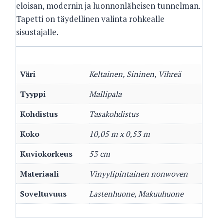
eloisan, modernin ja luonnonläheisen tunnelman.
Tapetti on täydellinen valinta rohkealle
sisustajalle.
Väri
Keltainen, Sininen, Vihreä
Tyyppi
Mallipala
Kohdistus
Tasakohdistus
Koko
10,05 m x 0,53 m
Kuviokorkeus
53 cm
Materiaali
Vinyylipintainen nonwoven
Soveltuvuus
Lastenhuone, Makuuhuone