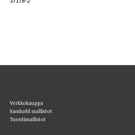
37178-2
Verkkokauppa
Sandudd mallistot
Tuontimallistot