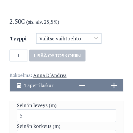
2.50
€
(sis. alv. 25,5%)
Tyyppi
78220-
LISÄÄ OSTOSKORIIN
1
määrä
Kokoelma:
Anna D´Andrea
Tapettilaskuri
Seinän leveys (m)
Seinän korkeus (m)