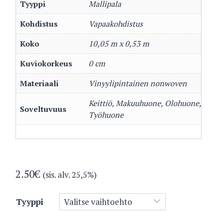
Tyyppi
Mallipala
Kohdistus
Vapaakohdistus
Koko
10,05 m x 0,53 m
Kuviokorkeus
0 cm
Materiaali
Vinyylipintainen nonwoven
Keittiö, Makuuhuone, Olohuone,
Soveltuvuus
Työhuone
2.50
€
(sis. alv. 25,5%)
Tyyppi