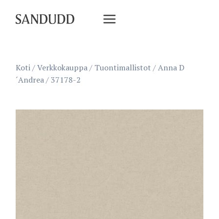
Siirry
sisältöön
Koti
/
Verkkokauppa
/
Tuontimallistot
/
Anna D
´Andrea
/
37178-2