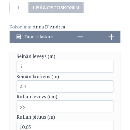
37178-
LISÄÄ OSTOSKORIIN
2
määrä
Kokoelma:
Anna D´Andrea
Tapettilaskuri
Seinän leveys (m)
Seinän korkeus (m)
Rullan leveys (cm)
Rullan pituus (m)