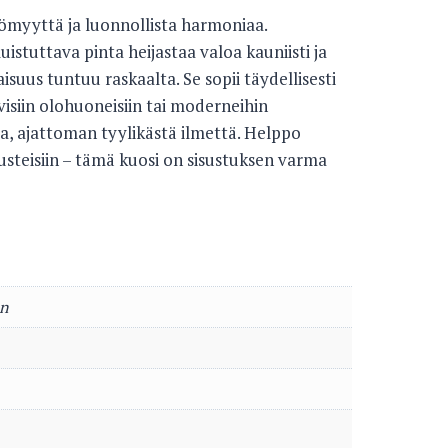
ömyyttä ja luonnollista harmoniaa.
stuttava pinta heijastaa valoa kauniisti ja
suus tuntuu raskaalta. Se sopii täydellisesti
isiin olohuoneisiin tai moderneihin
tua, ajattoman tyylikästä ilmettä. Helppo
lusteisiin – tämä kuosi on sisustuksen varma
en