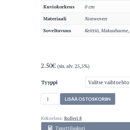
Kuviokorkeus
0 cm
Materiaali
Nonwoven
Soveltuvuus
Keittiö, Makuuhuone
2.50
€
(sis. alv. 25,5%)
Tyyppi
2935-
LISÄÄ OSTOSKORIIN
1
määrä
Kokoelma:
Rolleri 8
Tapettilaskuri