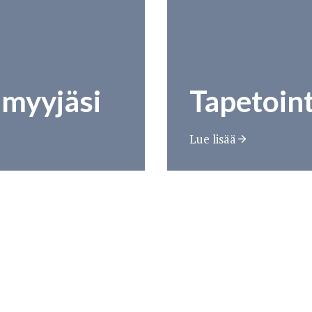
nmyyjäsi
Tapetoint
Lue lisää