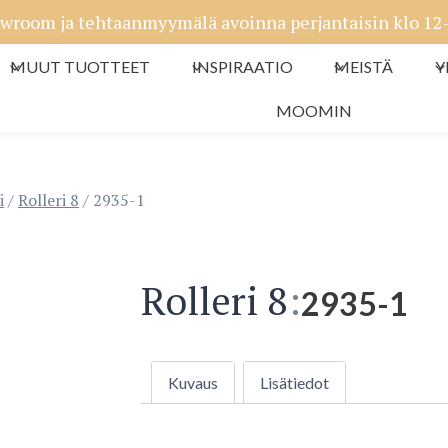
wroom ja tehtaanmyymälä avoinna perjantaisin klo 12-1
MUUT TUOTTEET
INSPIRAATIO
MEISTÄ
Y
MOOMIN
i
/
Rolleri 8
/
2935-1
Rolleri 8
:
2935-1
Kuvaus
Lisätiedot