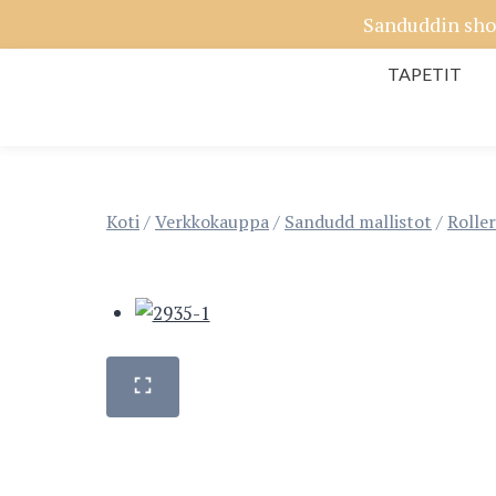
Siirry
Sanduddin sho
sisältöön
TAPETIT
Koti
/
Verkkokauppa
/
Sandudd mallistot
/
Roller