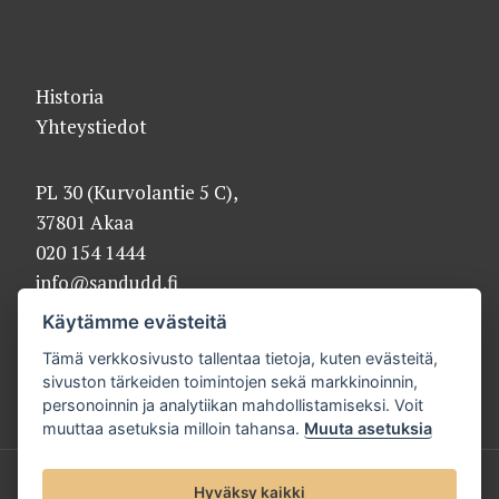
Historia
Yhteystiedot
PL 30 (Kurvolantie 5 C),
37801 Akaa
020 154 1444
info@sandudd.fi
Käytämme evästeitä
Tämä verkkosivusto tallentaa tietoja, kuten evästeitä,
sivuston tärkeiden toimintojen sekä markkinoinnin,
personoinnin ja analytiikan mahdollistamiseksi. Voit
muuttaa asetuksia milloin tahansa.
Muuta asetuksia
© 2025 Sandudd Oy |
Tietosuojaseloste
Hyväksy kaikki