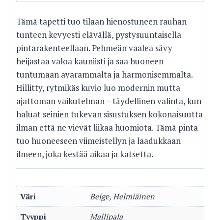
Tämä tapetti tuo tilaan hienostuneen rauhan
tunteen kevyesti elävällä, pystysuuntaisella
pintarakenteellaan. Pehmeän vaalea sävy
heijastaa valoa kauniisti ja saa huoneen
tuntumaan avarammalta ja harmonisemmalta.
Hillitty, rytmikäs kuvio luo modernin mutta
ajattoman vaikutelman – täydellinen valinta, kun
haluat seinien tukevan sisustuksen kokonaisuutta
ilman että ne vievät liikaa huomiota. Tämä pinta
tuo huoneeseen viimeistellyn ja laadukkaan
ilmeen, joka kestää aikaa ja katsetta.
Väri
Beige, Helmiäinen
Tyyppi
Mallipala