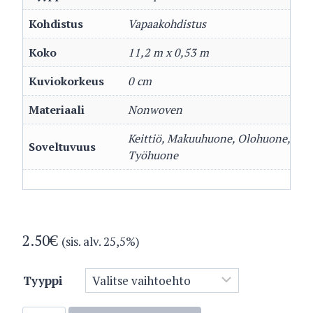
Kohdistus
Vapaakohdistus
Koko
11,2 m x 0,53 m
Kuviokorkeus
0 cm
Materiaali
Nonwoven
Keittiö, Makuuhuone, Olohuone,
Soveltuvuus
Työhuone
2.50
€
(sis. alv. 25,5%)
Tyyppi