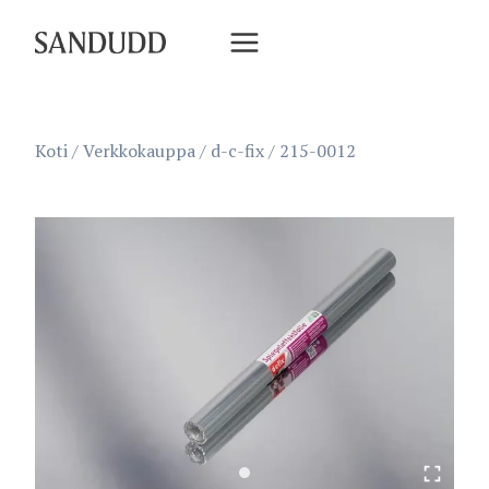
Siirry
sisältöön
Koti
/
Verkkokauppa
/
d-c-fix
/
215-0012