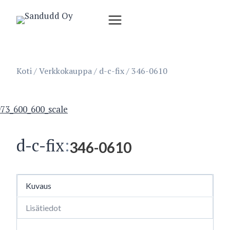
Siirry
sisältöön
Koti
/
Verkkokauppa
/
d-c-fix
/
346-0610
d-c-fix
:
346-0610
Kuvaus
Lisätiedot