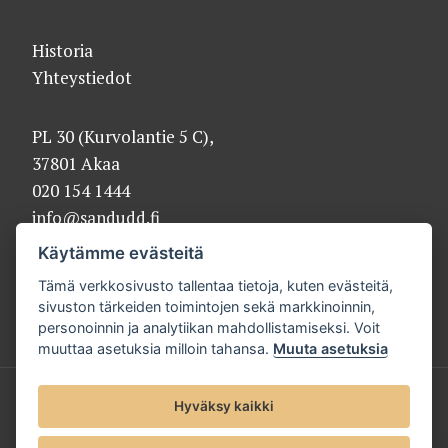
Historia
Yhteystiedot
PL 30 (Kurvolantie 5 C),
37801 Akaa
020 154 1444
info@sandudd.fi
Käytämme evästeitä
Tämä verkkosivusto tallentaa tietoja, kuten evästeitä,
sivuston tärkeiden toimintojen sekä markkinoinnin,
personoinnin ja analytiikan mahdollistamiseksi. Voit
muuttaa asetuksia milloin tahansa.
Muuta asetuksia
© 2025 Sandudd Oy |
Tietosuojaseloste
Hyväksy kaikki