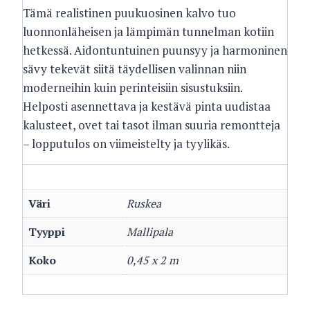
Tämä realistinen puukuosinen kalvo tuo
luonnonläheisen ja lämpimän tunnelman kotiin
hetkessä. Aidontuntuinen puunsyy ja harmoninen
sävy tekevät siitä täydellisen valinnan niin
moderneihin kuin perinteisiin sisustuksiin.
Helposti asennettava ja kestävä pinta uudistaa
kalusteet, ovet tai tasot ilman suuria remontteja
– lopputulos on viimeistelty ja tyylikäs.
Väri
Ruskea
Tyyppi
Mallipala
Koko
0,45 x 2 m