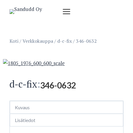
Siirry
sisältöön
Koti
/
Verkkokauppa
/
d-c-fix
/
346-0632
d-c-fix
:
346-0632
Kuvaus
Lisätiedot