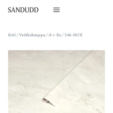
Siirry
sisältöön
Koti
/
Verkkokauppa
/
d-c-fix
/
346-0678