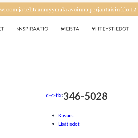
wroom ja tehtaanmyymälä avoinna perjantaisin klo 12-1
ET
INSPIRAATIO
MEISTÄ
YHTEYSTIEDOT
346-5028
d-c-fix
:
Kuvaus
Lisätiedot