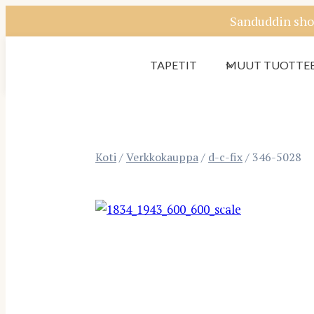
Siirry
Sanduddin sho
sisältöön
TAPETIT
MUUT TUOTTE
Koti
/
Verkkokauppa
/
d-c-fix
/
346-5028