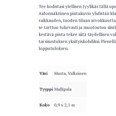
Tee kodistasi ylellisen tyylikäs tällä u
Aidonnäköinen pintakuvio yhdistää kl
raikkauden, tuoden tilaan arvokkuutta 
se tarttuu tukevasti ja muotoutuu siisti
kestävä pinta tekee siitä täydellisen val
tai sisustuksen yksityiskohdiksi. Pienel
lopputuloksen.
Väri
Musta, Valkoinen
Tyyppi
Mallipala
Koko
0,9 x 2,1 m