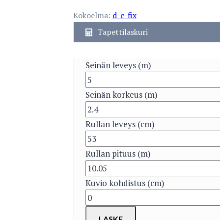
Kokoelma:
d-c-fix
Tapettilaskuri
Seinän leveys (m)
Seinän korkeus (m)
Rullan leveys (cm)
Rullan pituus (m)
Kuvio kohdistus (cm)
LASKE