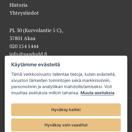
Historia
Yhteystiedot
PL 30 (Kurvolantie 5 C),
37801 Akaa
020 154 1444
info@sandudd.fi
Käytämme evästeitä
Tämä verkkosivusto tallentaa tietoja, kuten evästeitä,
sivuston tärkeiden toimintojen sekä markkinoinnin,
personoinnin ja analytiikan mahdollistamiseksi. Voit
muuttaa asetuksia milloin tahansa.
Muuta asetuksia
© 2025 Sandudd Oy |
Tietosuojaseloste
Hyväksy kaikki
Hyväksy vain vaaditut
Evästeet