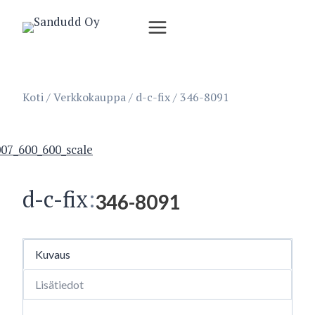
Siirry
sisältöön
Koti
/
Verkkokauppa
/
d-c-fix
/
346-8091
d-c-fix
:
346-8091
Kuvaus
Lisätiedot