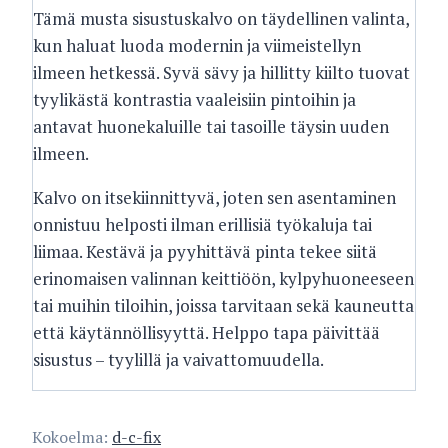
Tämä musta sisustuskalvo on täydellinen valinta,
kun haluat luoda modernin ja viimeistellyn
ilmeen hetkessä. Syvä sävy ja hillitty kiilto tuovat
tyylikästä kontrastia vaaleisiin pintoihin ja
antavat huonekaluille tai tasoille täysin uuden
ilmeen.
Kalvo on itsekiinnittyvä, joten sen asentaminen
onnistuu helposti ilman erillisiä työkaluja tai
liimaa. Kestävä ja pyyhittävä pinta tekee siitä
erinomaisen valinnan keittiöön, kylpyhuoneeseen
tai muihin tiloihin, joissa tarvitaan sekä kauneutta
että käytännöllisyyttä. Helppo tapa päivittää
sisustus – tyylillä ja vaivattomuudella.
Kokoelma:
d-c-fix