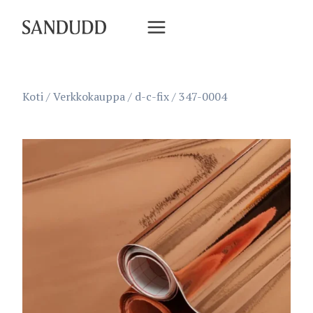
Siirry
sisältöön
Koti
/
Verkkokauppa
/
d-c-fix
/
347-0004