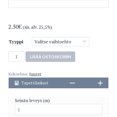
2.50
€
(sis. alv. 25,5%)
Tyyppi
Emilia
LISÄÄ OSTOSKORIIN
3019-
2
Kokoelma:
Juuret
määrä
Tapettilaskuri
Seinän leveys (m)