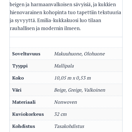
beigen ja harmaanvalkoisen sävyisiä, ja kukkien
hienovarainen kohopinta tuo tapettiin tekstuuria
ja syvyyttä. Emilia-kukkakuosi luo tilaan
rauhallisen ja modernin ilmeen.
Soveltuvuus
Makuuhuone, Olohuone
Tyyppi
Mallipala
Koko
10,05 m x 0,53 m
Väri
Beige, Greige, Valkoinen
Materiaali
Nonwoven
Kuviokorkeus
32 cm
Kohdistus
Tasakohdistus