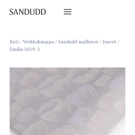
Siirry
sisältöön
Koti
/
Verkkokauppa
/
Sandudd mallistot
/
Juuret
/
Emilia 3019-2