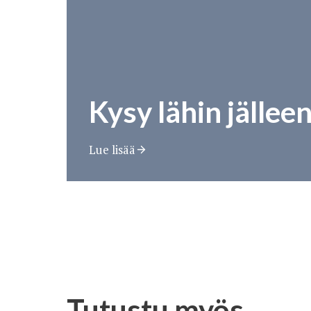
Kysy lähin jällee
Lue lisää
Tutustu myös