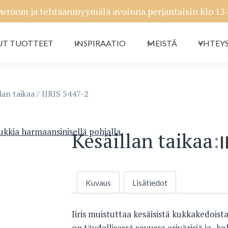
wroom ja tehtaanmyymälä avoinna perjantaisin klo 12-1
T TUOTTEET
INSPIRAATIO
MEISTÄ
YHTEY
lan taikaa
/
IIRIS 5447-2
Kesäillan taikaa
:
I
Kuvaus
Lisätiedot
Iiris muistuttaa kesäisistä kukkakedoista 
on täydellisessä sovussa erivärisiä ja -k