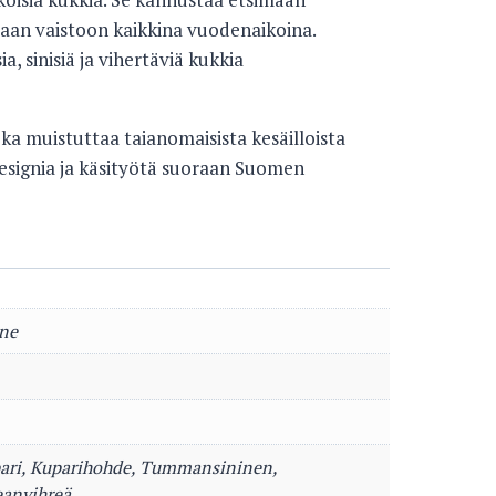
maan vaistoon kaikkina vuodenaikoina.
a, sinisiä ja vihertäviä kukkia
joka muistuttaa taianomaisista kesäilloista
esignia ja käsityötä suoraan Suomen
ne
ari, Kuparihohde, Tummansininen,
eanvihreä