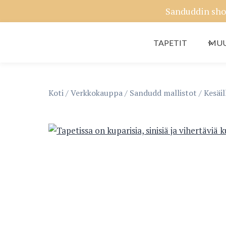
Siirry
Sanduddin sho
sisältöön
TAPETIT
MUU
Koti
/
Verkkokauppa
/
Sandudd mallistot
/
Kesäil