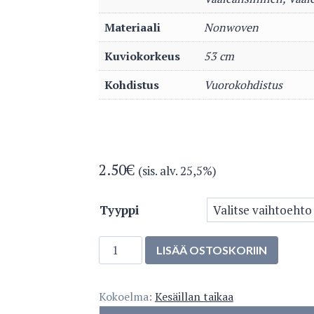
Materiaali
Nonwoven
Kuviokorkeus
53 cm
Kohdistus
Vuorokohdistus
2.50
€
(sis. alv. 25,5%)
Tyyppi
IIRIS
LISÄÄ OSTOSKORIIN
5447-
2
Kokoelma:
Kesäillan taikaa
määrä