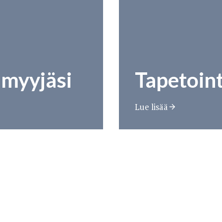
nmyyjäsi
Tapetoint
Lue lisää