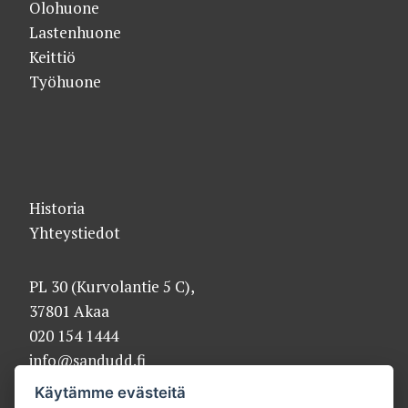
Olohuone
Lastenhuone
Keittiö
Työhuone
Historia
Yhteystiedot
PL 30 (Kurvolantie 5 C),
37801 Akaa
020 154 1444
info@sandudd.fi
Käytämme evästeitä