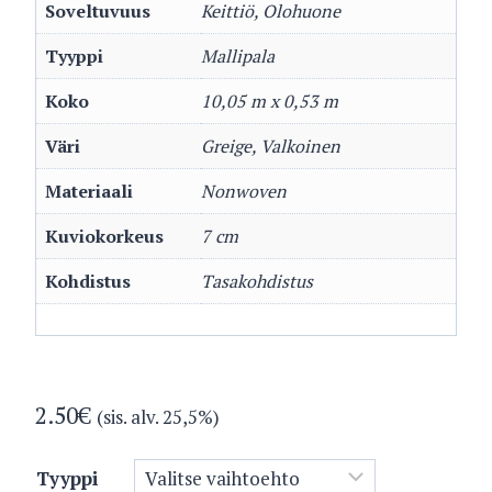
Soveltuvuus
Keittiö, Olohuone
Tyyppi
Mallipala
Koko
10,05 m x 0,53 m
Väri
Greige, Valkoinen
Materiaali
Nonwoven
Kuviokorkeus
7 cm
Kohdistus
Tasakohdistus
2.50
€
(sis. alv. 25,5%)
Tyyppi