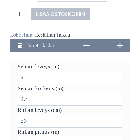
OLOS
LISÄÄ OSTOSKORIIN
5443-
2
Kokoelma:
Kesäillan taikaa
määrä
Tapettilaskuri
Seinän leveys (m)
Seinän korkeus (m)
Rullan leveys (cm)
Rullan pituus (m)