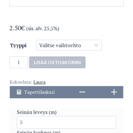
2.50
€
(sis. alv. 25,5%)
Tyyppi
2978-
LISÄÄ OSTOSKORIIN
4
määrä
Kokoelma:
Laura
Tapettilaskuri
Seinän leveys (m)
Seinän korkeus (m)