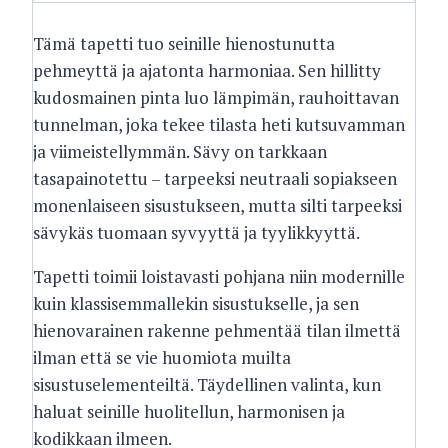
Tämä tapetti tuo seinille hienostunutta
pehmeyttä ja ajatonta harmoniaa. Sen hillitty
kudosmainen pinta luo lämpimän, rauhoittavan
tunnelman, joka tekee tilasta heti kutsuvamman
ja viimeistellymmän. Sävy on tarkkaan
tasapainotettu – tarpeeksi neutraali sopiakseen
monenlaiseen sisustukseen, mutta silti tarpeeksi
sävykäs tuomaan syvyyttä ja tyylikkyyttä.
Tapetti toimii loistavasti pohjana niin modernille
kuin klassisemmallekin sisustukselle, ja sen
hienovarainen rakenne pehmentää tilan ilmettä
ilman että se vie huomiota muilta
sisustuselementeiltä. Täydellinen valinta, kun
haluat seinille huolitellun, harmonisen ja
kodikkaan ilmeen.