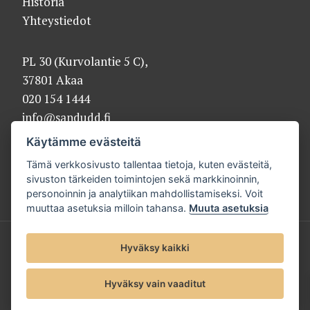
Historia
Yhteystiedot
PL 30 (Kurvolantie 5 C),
37801 Akaa
020 154 1444
info@sandudd.fi
Käytämme evästeitä
Tämä verkkosivusto tallentaa tietoja, kuten evästeitä,
sivuston tärkeiden toimintojen sekä markkinoinnin,
personoinnin ja analytiikan mahdollistamiseksi. Voit
muuttaa asetuksia milloin tahansa.
Muuta asetuksia
© 2025 Sandudd Oy |
Tietosuojaseloste
Hyväksy kaikki
Hyväksy vain vaaditut
Evästeet