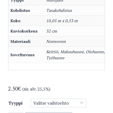
Tyyppi
Mallipala
Kohdistus
Tasakohdistus
Koko
10,05 m x 0,53 m
Kuviokorkeus
32 cm
Materiaali
Nonwoven
Keittiö, Makuuhuone, Olohuone,
Soveltuvuus
Työhuone
2.50
€
(sis. alv. 25,5%)
Tyyppi