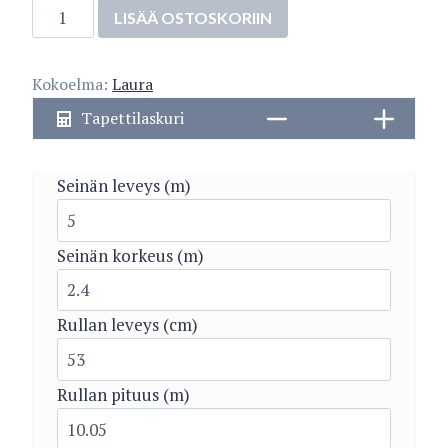
2979-
LISÄÄ OSTOSKORIIN
2
määrä
Kokoelma:
Laura
Tapettilaskuri
Seinän leveys (m)
Seinän korkeus (m)
Rullan leveys (cm)
Rullan pituus (m)