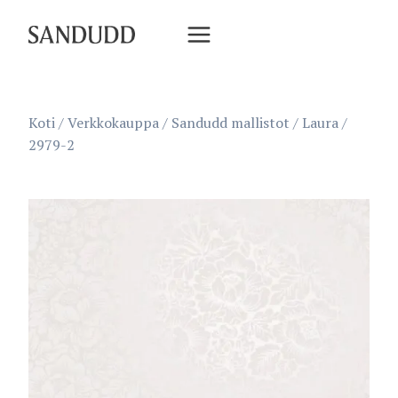
Siirry
sisältöön
Koti
/
Verkkokauppa
/
Sandudd mallistot
/
Laura
/
2979-2