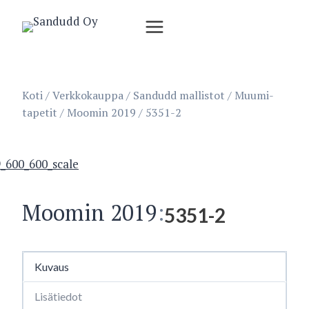
Siirry
sisältöön
Koti
/
Verkkokauppa
/
Sandudd mallistot
/
Muumi-
tapetit
/
Moomin 2019
/
5351-2
Moomin 2019
:
5351-2
Kuvaus
Lisätiedot