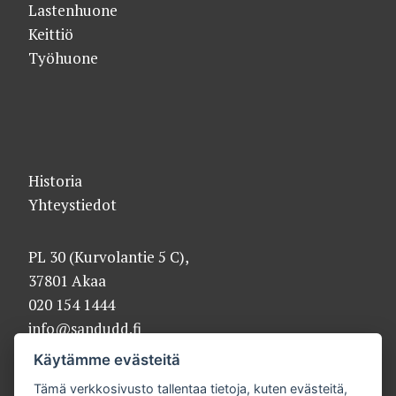
Lastenhuone
Keittiö
Työhuone
Historia
Yhteystiedot
PL 30 (Kurvolantie 5 C),
37801 Akaa
020 154 1444
info@sandudd.fi
Käytämme evästeitä
Tämä verkkosivusto tallentaa tietoja, kuten evästeitä,