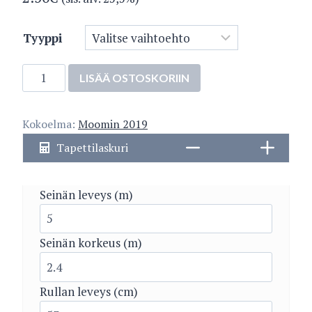
Tyyppi
5351-
LISÄÄ OSTOSKORIIN
2
määrä
Kokoelma:
Moomin 2019
Tapettilaskuri
Seinän leveys (m)
Seinän korkeus (m)
Rullan leveys (cm)