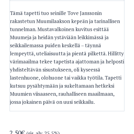
Tämä tapetti tuo seinille Tove Janssonin
rakastetun Muumilaakson kepeän ja tarinallisen
tunnelman. Mustavalkoinen kuvitus esittää
Muumeja ja heidän ystäviään leikkimässä ja
seikkailemassa puiden keskellä – täynnä
lempeyttä, uteliaisuutta ja pientä pilkettä. Hillitty
värimaailma tekee tapetista ajattoman ja helposti
yhdisteltävän sisustukseen, oli kyseessä
lastenhuone, olohuone tai vaikka työtila. Tapetti
kutsuu pysähtymään ja sukeltamaan hetkeksi
Muumien viisaaseen, rauhalliseen maailmaan,
jossa jokainen päivä on uusi seikkailu.
2.50
€
(sis. alv. 25,5%)