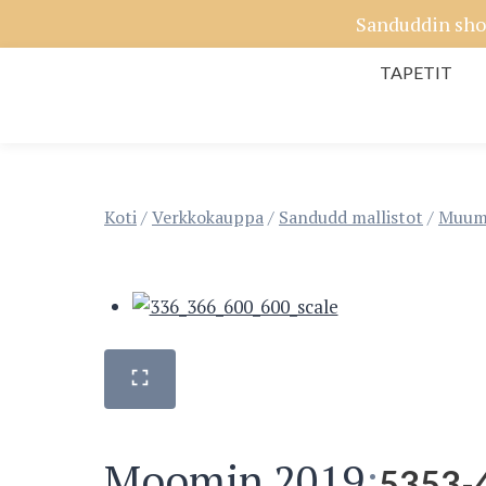
Siirry
Sanduddin sho
sisältöön
TAPETIT
Koti
/
Verkkokauppa
/
Sandudd mallistot
/
Muumi
Moomin 2019
:
5353-