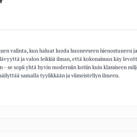
llinen valinta, kun haluat luoda huoneeseen hienostuneen 
lävyyttä ja valon leikkiä ilman, että kokonaisuus käy levo
hin – se sopii yhtä hyvin moderniin kotiin kuin klassiseen mi
säilyttää samalla tyylikkään ja viimeistellyn ilmeen.