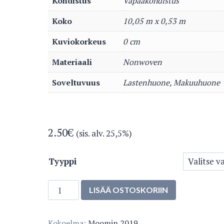
Kohdistus
Vapaakohdistus
Koko
10,05 m x 0,53 m
Kuviokorkeus
0 cm
Materiaali
Nonwoven
Soveltuvuus
Lastenhuone, Makuuhuone
2.50
€
(sis. alv. 25,5%)
Tyyppi
5353-
LISÄÄ OSTOSKORIIN
4
määrä
Kokoelma:
Moomin 2019