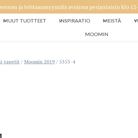
wroom ja tehtaanmyymälä avoinna perjantaisin klo 12-1
MUUT TUOTTEET
INSPIRAATIO
MEISTÄ
Y
MOOMIN
-tapetit
/
Moomin 2019
/
5353-4
4