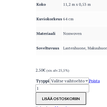
Koko
11,2 m x 0,53 m
Kuviokorkeus
64 cm
Materiaali
Nonwoven
Soveltuvuus
Lastenhuone, Makuuhuo
2.50
€
(sis. alv. 25,5%)
Tyyppi
Poista
5162-
7
LISÄÄ OSTOSKORIIN
määrä