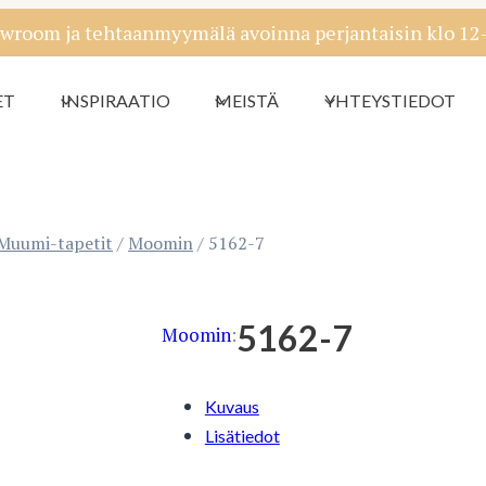
wroom ja tehtaanmyymälä avoinna perjantaisin klo 12-1
ET
INSPIRAATIO
MEISTÄ
YHTEYSTIEDOT
Muumi-tapetit
/
Moomin
/
5162-7
5162-7
Moomin
:
Kuvaus
Lisätiedot