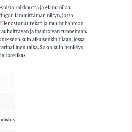
istä raikkautta ja elämäniloa.
ingon lämmittämän niityn, jossa
t. Hienostunut teksti ja muumihahmon
auhoittavan ja inspiroivan tunnelman.
uoneeseen kuin aikuisenkin tilaan, jossa
arinallinen taika. Se on kuin henkäys
a toiveikas.
hdistus