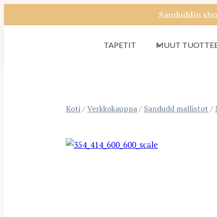
Siirry
Sanduddin sho
sisältöön
TAPETIT
MUUT TUOTTE
Koti
/
Verkkokauppa
/
Sandudd mallistot
/