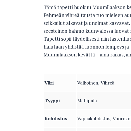
Tämä tapetti huokuu Muumilaakson kevä
Pehmeän vihreä tausta tuo mieleen aur
seikkailut alkavat ja unelmat kasvava
seesteinen hahmo kuunvalossa luovat r
Tapetti sopii täydellisesti niin lastenh
halutaan yhdistää luonnon lempeys ja t
Muumilaakson kevättä – aina raikas, ain
Väri
Valkoinen, Vihreä
Tyyppi
Mallipala
Kohdistus
Vapaakohdistus, Vuoroko