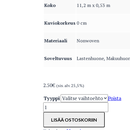
Koko
11,2 m x 0,53 m
Kuviokorkeus
0 cm
Materiaali
Nonwoven
Soveltuvuus
Lastenhuone, Makuuhuo
2.50
€
(sis. alv. 25,5%)
Tyyppi
Poista
4914-
1
LISÄÄ OSTOSKORIIN
määrä