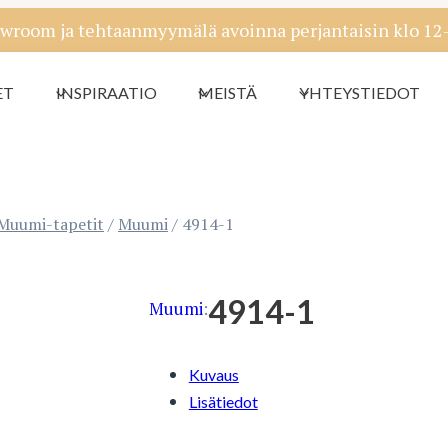
wroom ja tehtaanmyymälä avoinna perjantaisin klo 12-1
ET
INSPIRAATIO
MEISTÄ
YHTEYSTIEDOT
Muumi-tapetit
/
Muumi
/
4914-1
4914-1
Muumi
:
Kuvaus
Lisätiedot