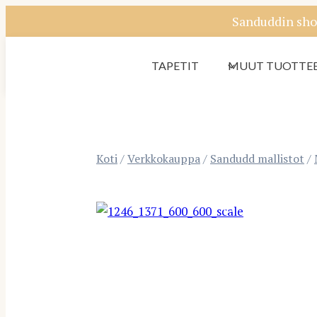
Siirry
Sanduddin sho
sisältöön
TAPETIT
MUUT TUOTTE
Koti
/
Verkkokauppa
/
Sandudd mallistot
/