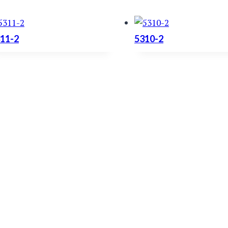
11-2
5310-2
H
Y