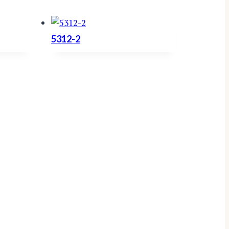
5312-2
istoria
PL 30 (Kurvolantie 5 C),
hteystiedot
37801 Akaa