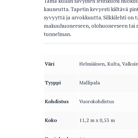
Tämä kullan sävyinen lehtikuosi huokuu
kauneutta. Tapetin kevyesti kiiltävä pin
syvyyttä ja arvokkuutta. Silkkilehti on 
makuuhuoneeseen, olohuoneeseen tai ruo
tunnelman.
Väri
Helmiäinen, Kulta, Valkoi
Tyyppi
Mallipala
Kohdistus
Vuorokohdistus
Koko
11,2 m x 0,53 m