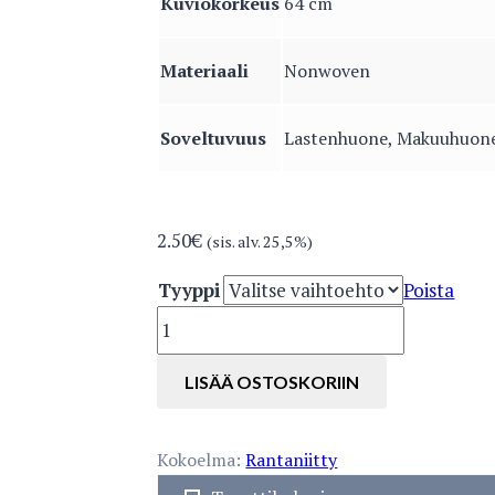
Kuviokorkeus
64 cm
Materiaali
Nonwoven
Soveltuvuus
Lastenhuone, Makuuhuon
2.50
€
(sis. alv. 25,5%)
Tyyppi
Poista
2965-
5
määrä
LISÄÄ OSTOSKORIIN
Kokoelma:
Rantaniitty