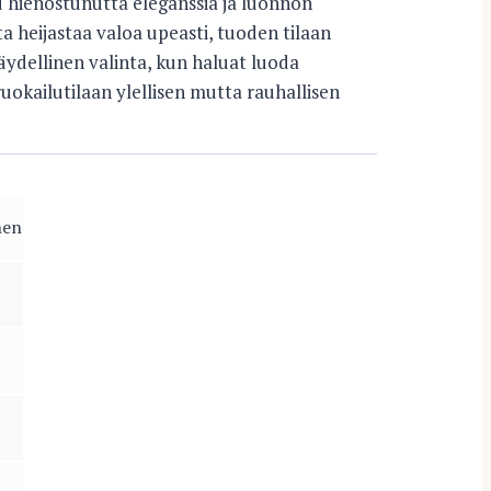
 hienostunutta eleganssia ja luonnon
ta heijastaa valoa upeasti, tuoden tilaan
täydellinen valinta, kun haluat luoda
kailutilaan ylellisen mutta rauhallisen
nen