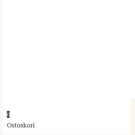
Tuontimallistot
Olohuone
Lastenhuone
Keittiö
Työhuone
© 2025 Sandudd Oy |
Tietosuojaseloste
0
Ostoskori