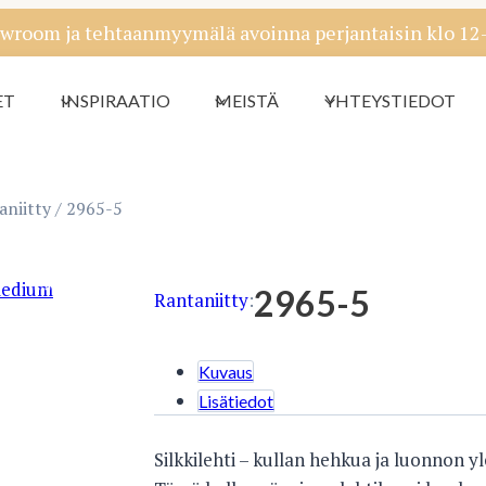
wroom ja tehtaanmyymälä avoinna perjantaisin klo 12-1
ET
INSPIRAATIO
MEISTÄ
YHTEYSTIEDOT
aniitty
/
2965-5
2965-5
Rantaniitty
:
Kuvaus
Lisätiedot
Silkkilehti – kullan hehkua ja luonnon yl