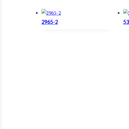
2965-2
53
Verkkokauppa
Inspiroidu
Sandudd mallistot
Makuuhuone