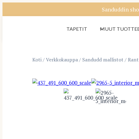
Siirry
Sanduddin sho
sisältöön
TAPETIT
MUUT TUOTTE
Koti
/
Verkkokauppa
/
Sandudd mallistot
/
Rant