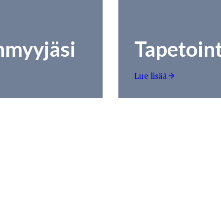
enmyyjäsi
Tapetoint
Lue lisää