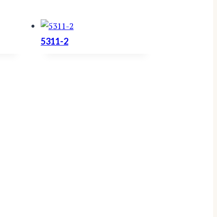
5311-2
istoria
PL 30 (Kurvolantie 5 C),