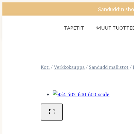
Siirry
Sanduddin sho
sisältöön
TAPETIT
MUUT TUOTTE
Koti
/
Verkkokauppa
/
Sandudd mallistot
/