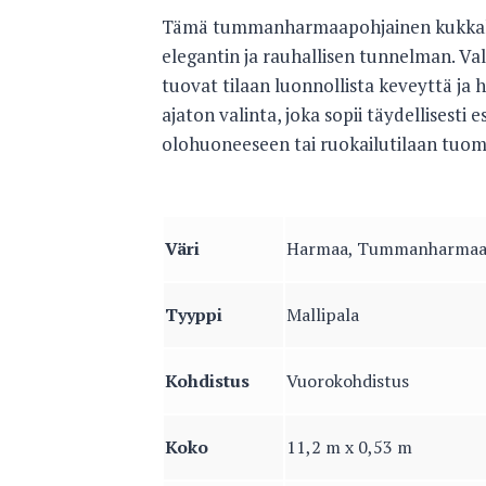
Tämä tummanharmaapohjainen kukkakuv
elegantin ja rauhallisen tunnelman. Va
tuovat tilaan luonnollista keveyttä ja h
ajaton valinta, joka sopii täydellisest
olohuoneeseen tai ruokailutilaan tuoma
Väri
Harmaa, Tummanharmaa,
Tyyppi
Mallipala
Kohdistus
Vuorokohdistus
Koko
11,2 m x 0,53 m