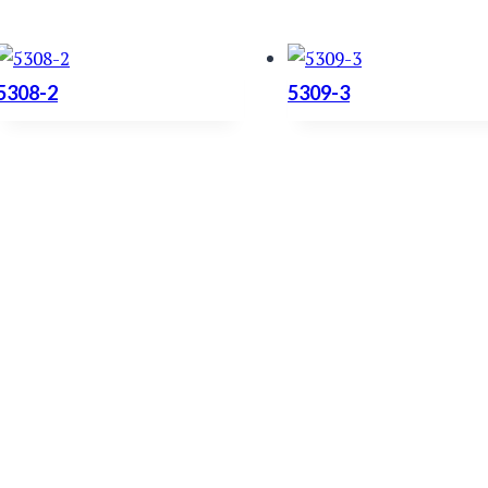
5308-2
5309-3
H