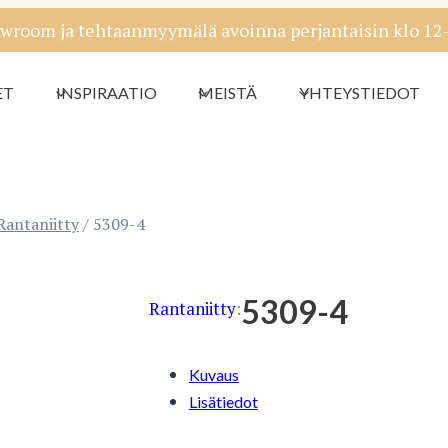
wroom ja tehtaanmyymälä avoinna perjantaisin klo 12-1
ET
INSPIRAATIO
MEISTÄ
YHTEYSTIEDOT
Rantaniitty
/
5309-4
5309-4
Rantaniitty
:
Kuvaus
Lisätiedot