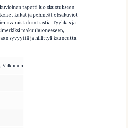
ioinen tapetti luo sisustukseen
lkoiset kukat ja pehmeät oksakuviot
ienovaraista kontrastia. Tyylikäs ja
i esimerkiksi makuuhuoneeseen,
an syvyyttä ja hillittyä kauneutta.
 Valkoinen