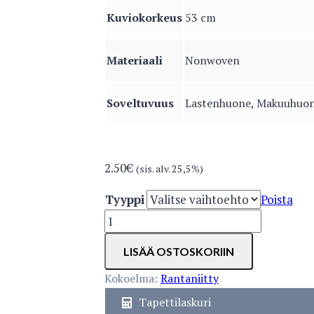
Kuviokorkeus
53 cm
Materiaali
Nonwoven
Soveltuvuus
Lastenhuone, Makuuhuo
2.50
€
(sis. alv. 25,5%)
Tyyppi
Poista
5309-
4
LISÄÄ OSTOSKORIIN
määrä
Kokoelma:
Rantaniitty
Tapettilaskuri