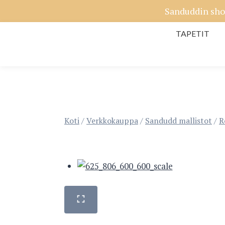
Siirry
Sanduddin sho
sisältöön
TAPETIT
Koti
/
Verkkokauppa
/
Sandudd mallistot
/
R