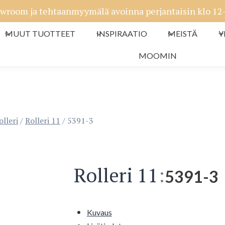
wroom ja tehtaanmyymälä avoinna perjantaisin klo 12-1
MUUT TUOTTEET
INSPIRAATIO
MEISTÄ
Y
MOOMIN
olleri
/
Rolleri 11
/
5391-3
Rolleri 11
:
5391-3
Kuvaus