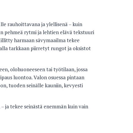
lle rauhoittavana ja ylellisenä – kuin
en pehmeä rytmi ja lehtien elävä tekstuuri
Hillitty harmaan sävymaailma tekee
lla tarkkaan piirretyt rungot ja oksistot
een, olohuoneeseen tai työtilaan, jossa
ripaus luontoa. Valon osuessa pintaan
oon, tuoden seinälle kauniin, kevyesti
oi – ja tekee seinästä enemmän kuin vain