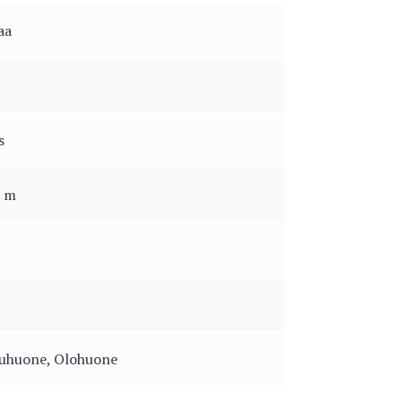
aa
s
3 m
uuhuone, Olohuone