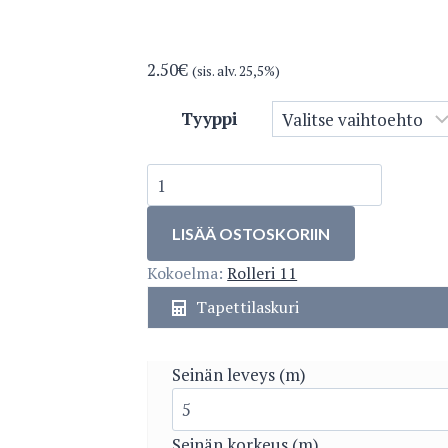
2.50
€
(sis. alv. 25,5%)
Tyyppi
5391-
3
määrä
LISÄÄ OSTOSKORIIN
Kokoelma:
Rolleri 11
Tapettilaskuri
Seinän leveys (m)
Seinän korkeus (m)