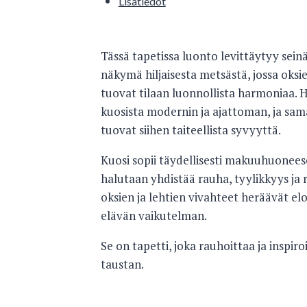
Lisätiedot
Tässä tapetissa luonto levittäytyy seinä
näkymä hiljaisesta metsästä, jossa oksi
tuovat tilaan luonnollista harmoniaa. 
kuosista modernin ja ajattoman, ja sama
tuovat siihen taiteellista syvyyttä.
Kuosi sopii täydellisesti makuuhuonees
halutaan yhdistää rauha, tyylikkyys ja 
oksien ja lehtien vivahteet heräävät el
elävän vaikutelman.
Se on tapetti, joka rauhoittaa ja inspir
taustan.