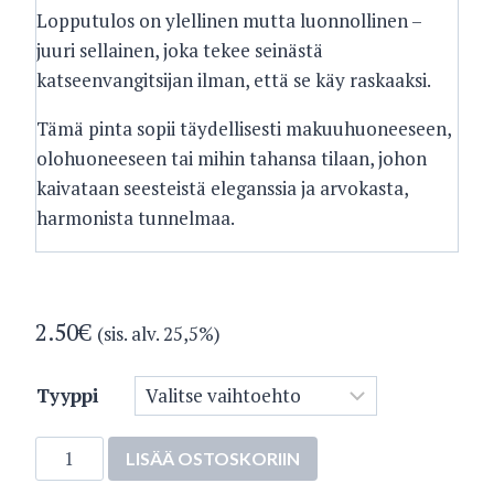
Lopputulos on ylellinen mutta luonnollinen –
juuri sellainen, joka tekee seinästä
katseenvangitsijan ilman, että se käy raskaaksi.
Tämä pinta sopii täydellisesti makuuhuoneeseen,
olohuoneeseen tai mihin tahansa tilaan, johon
kaivataan seesteistä eleganssia ja arvokasta,
harmonista tunnelmaa.
2.50
€
(sis. alv. 25,5%)
Tyyppi
5393-
LISÄÄ OSTOSKORIIN
1