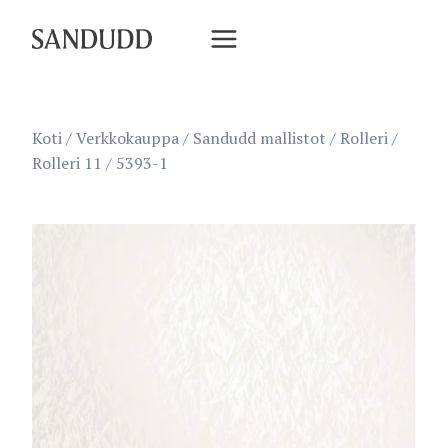
Siirry
sisältöön
Koti
/
Verkkokauppa
/
Sandudd mallistot
/
Rolleri
/
Rolleri 11
/
5393-1