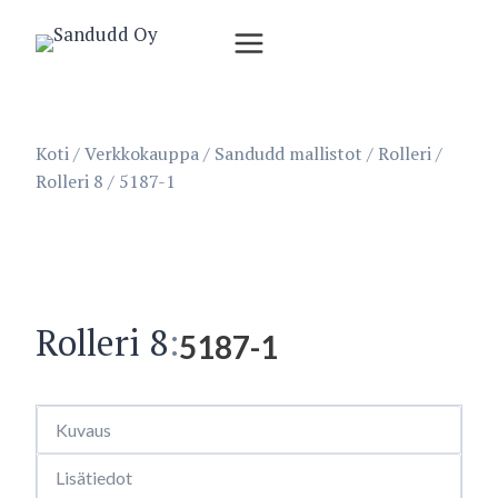
Siirry
sisältöön
Koti
/
Verkkokauppa
/
Sandudd mallistot
/
Rolleri
/
Rolleri 8
/
5187-1
Rolleri 8
:
5187-1
Kuvaus
Lisätiedot