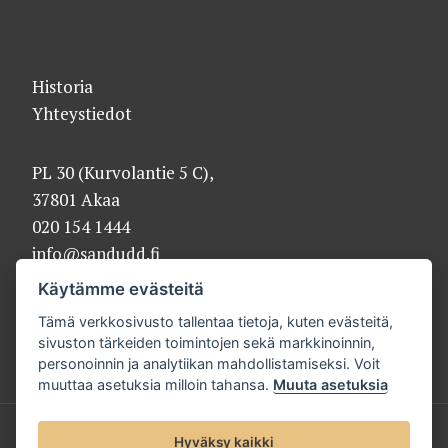
Historia
Yhteystiedot
PL 30 (Kurvolantie 5 C),
37801 Akaa
020 154 1444
info@sandudd.fi
Käytämme evästeitä
Tämä verkkosivusto tallentaa tietoja, kuten evästeitä,
sivuston tärkeiden toimintojen sekä markkinoinnin,
personoinnin ja analytiikan mahdollistamiseksi. Voit
muuttaa asetuksia milloin tahansa.
Muuta asetuksia
© 2025 Sandudd Oy |
Tietosuojaseloste
Hyväksy kaikki