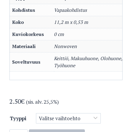
Kohdistus
Vapaakohdistus
Koko
11,2 m x 0,53 m
Kuviokorkeus
0 cm
Materiaali
Nonwoven
Keittiö, Makuuhuone, Olohuone,
Soveltuvuus
Työhuone
2.50
€
(sis. alv. 25,5%)
Tyyppi