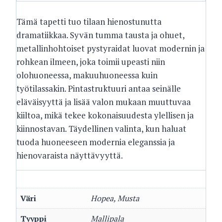
Tämä tapetti tuo tilaan hienostunutta
dramatiikkaa. Syvän tumma tausta ja ohuet,
metallinhohtoiset pystyraidat luovat modernin ja
rohkean ilmeen, joka toimii upeasti niin
olohuoneessa, makuuhuoneessa kuin
työtilassakin. Pintastruktuuri antaa seinälle
eläväisyyttä ja lisää valon mukaan muuttuvaa
kiiltoa, mikä tekee kokonaisuudesta ylellisen ja
kiinnostavan. Täydellinen valinta, kun haluat
tuoda huoneeseen modernia eleganssia ja
hienovaraista näyttävyyttä.
Väri
Hopea, Musta
Tyyppi
Mallipala