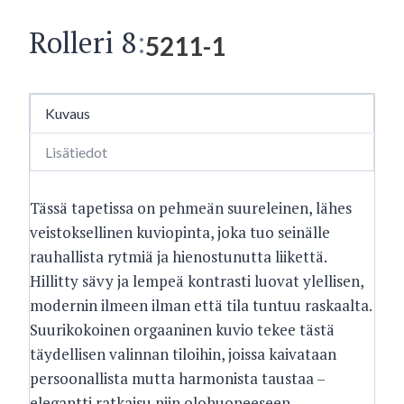
Rolleri 8
:
5211-1
Kuvaus
Lisätiedot
Tässä tapetissa on pehmeän suureleinen, lähes
veistoksellinen kuviopinta, joka tuo seinälle
rauhallista rytmiä ja hienostunutta liikettä.
Hillitty sävy ja lempeä kontrasti luovat ylellisen,
modernin ilmeen ilman että tila tuntuu raskaalta.
Suurikokoinen orgaaninen kuvio tekee tästä
täydellisen valinnan tiloihin, joissa kaivataan
persoonallista mutta harmonista taustaa –
elegantti ratkaisu niin olohuoneeseen,