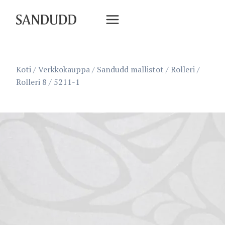
Siirry
sisältöön
Koti
/
Verkkokauppa
/
Sandudd mallistot
/
Rolleri
/
Rolleri 8
/
5211-1