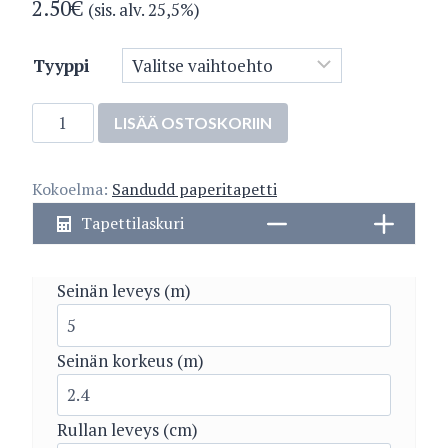
2.50
€
(sis. alv. 25,5%)
Tyyppi
5289-
LISÄÄ OSTOSKORIIN
1
määrä
Kokoelma:
Sandudd paperitapetti
Tapettilaskuri
Seinän leveys (m)
Seinän korkeus (m)
Rullan leveys (cm)