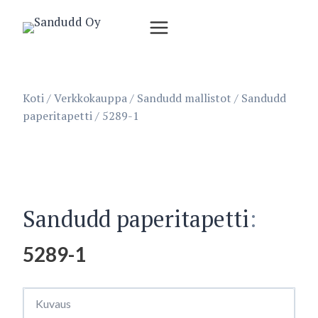
Siirry
sisältöön
Koti
/
Verkkokauppa
/
Sandudd mallistot
/
Sandudd
paperitapetti
/
5289-1
Sandudd paperitapetti
:
5289-1
Kuvaus