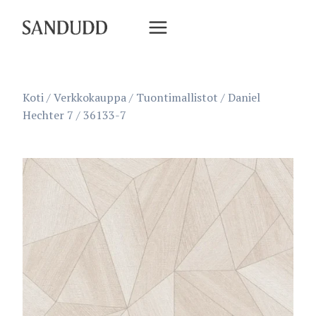
Siirry
sisältöön
Koti
/
Verkkokauppa
/
Tuontimallistot
/
Daniel
Hechter 7
/
36133-7