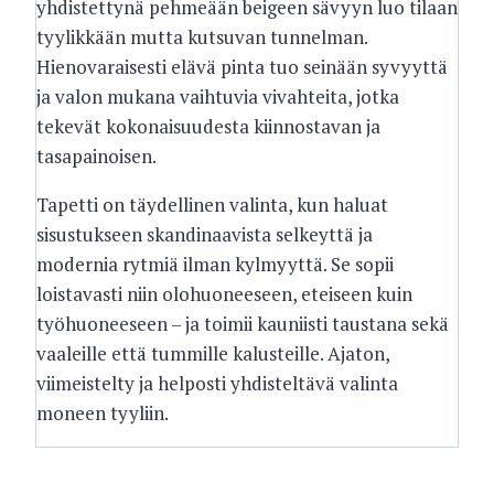
yhdistettynä pehmeään beigeen sävyyn luo tilaan
tyylikkään mutta kutsuvan tunnelman.
Hienovaraisesti elävä pinta tuo seinään syvyyttä
ja valon mukana vaihtuvia vivahteita, jotka
tekevät kokonaisuudesta kiinnostavan ja
tasapainoisen.
Tapetti on täydellinen valinta, kun haluat
sisustukseen skandinaavista selkeyttä ja
modernia rytmiä ilman kylmyyttä. Se sopii
loistavasti niin olohuoneeseen, eteiseen kuin
työhuoneeseen – ja toimii kauniisti taustana sekä
vaaleille että tummille kalusteille. Ajaton,
viimeistelty ja helposti yhdisteltävä valinta
moneen tyyliin.