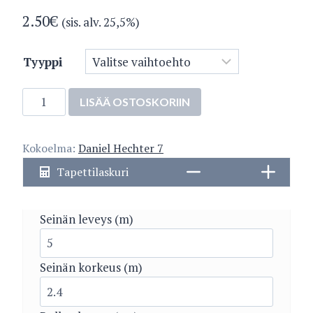
2.50
€
(sis. alv. 25,5%)
Tyyppi
36133-
LISÄÄ OSTOSKORIIN
7
määrä
Kokoelma:
Daniel Hechter 7
Tapettilaskuri
Seinän leveys (m)
Seinän korkeus (m)