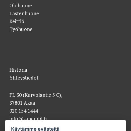
Olohuone
Lastenhuone
Keittiö
Työhuone
Historia
Yhteystiedot
PL 30 (Kurvolantie 5 C),
37801 Akaa
020 154 1444
info@sandudd.fi
Käytämme evästeitä