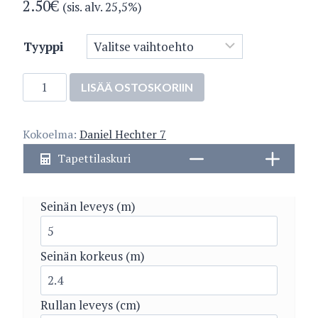
2.50
€
(sis. alv. 25,5%)
Tyyppi
78155-
LISÄÄ OSTOSKORIIN
8
määrä
Kokoelma:
Daniel Hechter 7
Tapettilaskuri
Seinän leveys (m)
Seinän korkeus (m)
Rullan leveys (cm)