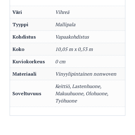
Väri
Vihreä
Tyyppi
Mallipala
Kohdistus
Vapaakohdistus
Koko
10,05 m x 0,53 m
Kuviokorkeus
0 cm
Materiaali
Vinyylipintainen nonwoven
Keittiö, Lastenhuone,
Soveltuvuus
Makuuhuone, Olohuone,
Työhuone