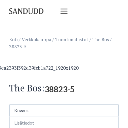
Siirry
sisältöön
Koti
/
Verkkokauppa
/
Tuontimallistot
/
The Bos
/
38823-5
The Bos
:
38823-5
Kuvaus
Lisätiedot