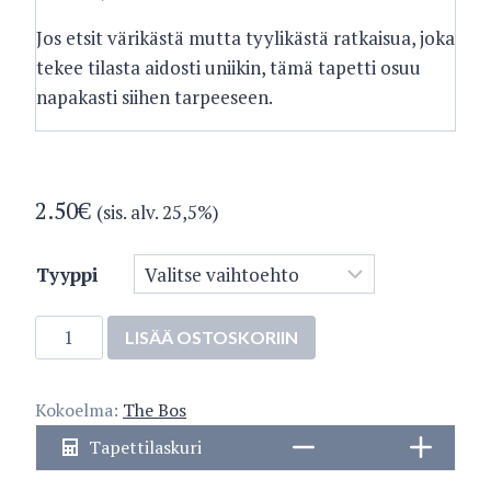
Jos etsit värikästä mutta tyylikästä ratkaisua, joka
tekee tilasta aidosti uniikin, tämä tapetti osuu
napakasti siihen tarpeeseen.
2.50
€
(sis. alv. 25,5%)
Tyyppi
38823-
LISÄÄ OSTOSKORIIN
5
määrä
Kokoelma:
The Bos
Tapettilaskuri