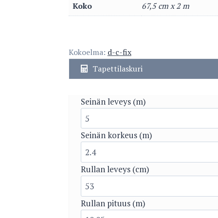
Koko
67,5 cm x 2 m
Kokoelma:
d-c-fix
Tapettilaskuri
Seinän leveys (m)
Seinän korkeus (m)
Rullan leveys (cm)
Rullan pituus (m)