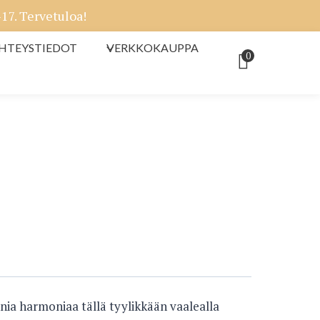
7. Tervetuloa!
HTEYSTIEDOT
VERKKOKAUPPA
0
rnia harmoniaa tällä tyylikkään vaalealla