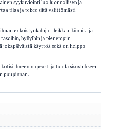
ainen syykuviointi luo luonnollisen ja
a tilaa ja tekee siitä välittömästi
lman erikoistyökaluja – leikkaa, kiinnitä ja
 tasoihin, hyllyihin ja pienempiin
tää jokapäiväistä käyttöä sekä on helppo
 kotisi ilmeen nopeasti ja tuoda sisustukseen
an puupinnan.