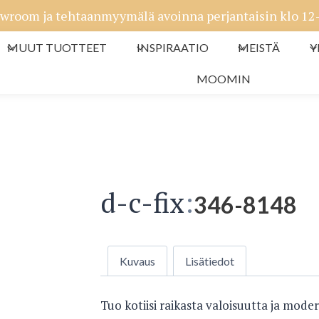
wroom ja tehtaanmyymälä avoinna perjantaisin klo 12-1
MUUT TUOTTEET
INSPIRAATIO
MEISTÄ
Y
MOOMIN
d-c-fix
:
346-8148
Kuvaus
Lisätiedot
Tuo kotiisi raikasta valoisuutta ja mode