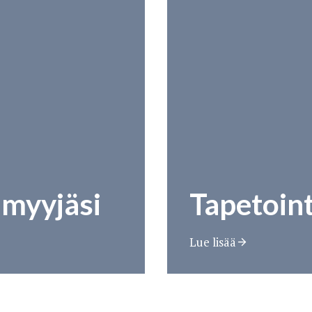
nmyyjäsi
Tapetoint
Lue lisää