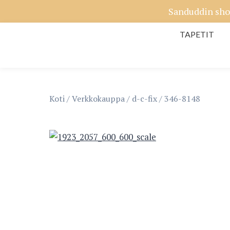
Siirry
Sanduddin sho
sisältöön
TAPETIT
Koti
/
Verkkokauppa
/
d-c-fix
/
346-8148