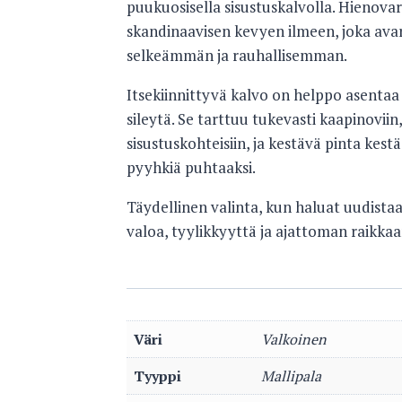
puukuosisella sisustuskalvolla. Hienovar
skandinaavisen kevyen ilmeen, joka avarta
selkeämmän ja rauhallisemman.
Itsekiinnittyvä kalvo on helppo asentaa i
sileytä. Se tarttuu tukevasti kaapinoviin,
sisustuskohteisiin, ja kestävä pinta kes
pyyhkiä puhtaaksi.
Täydellinen valinta, kun haluat uudistaa
valoa, tyylikkyyttä ja ajattoman raikka
Väri
Valkoinen
Tyyppi
Mallipala