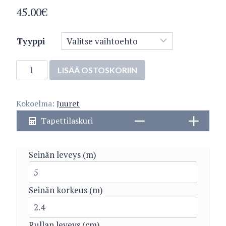
45.00
€
Tyyppi
Ilmari
LISÄÄ OSTOSKORIIN
5454-
1
Kokoelma:
Juuret
määrä
Tapettilaskuri
Seinän leveys (m)
Seinän korkeus (m)
Rullan leveys (cm)