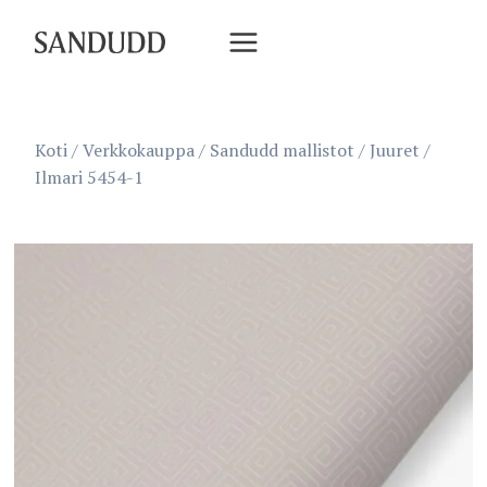
Siirry
sisältöön
Koti
/
Verkkokauppa
/
Sandudd mallistot
/
Juuret
/
Ilmari 5454-1