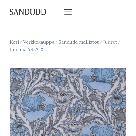
Siirry
sisältöön
Koti
/
Verkkokauppa
/
Sandudd mallistot
/
Juuret
/
Unelma 5452-8