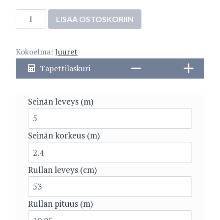
Unelma
LISÄÄ OSTOSKORIIN
5452-
8
Kokoelma:
Juuret
määrä
Tapettilaskuri
Seinän leveys (m)
Seinän korkeus (m)
Rullan leveys (cm)
Rullan pituus (m)