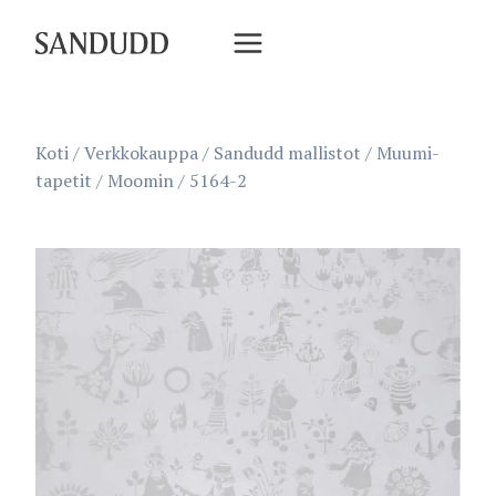
Siirry
sisältöön
Koti
/
Verkkokauppa
/
Sandudd mallistot
/
Muumi-
tapetit
/
Moomin
/
5164-2