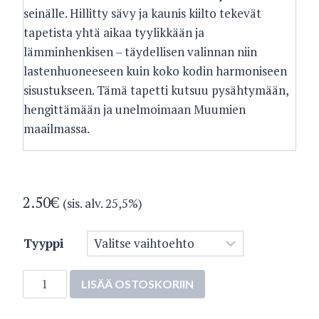
seinälle. Hillitty sävy ja kaunis kiilto tekevät
tapetista yhtä aikaa tyylikkään ja
lämminhenkisen – täydellisen valinnan niin
lastenhuoneeseen kuin koko kodin harmoniseen
sisustukseen. Tämä tapetti kutsuu pysähtymään,
hengittämään ja unelmoimaan Muumien
maailmassa.
2.50
€
(sis. alv. 25,5%)
Tyyppi
5164-
LISÄÄ OSTOSKORIIN
2
määrä