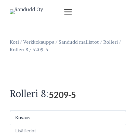
Siirry
sisältöön
Koti
/
Verkkokauppa
/
Sandudd mallistot
/
Rolleri
/
Rolleri 8
/
5209-5
Rolleri 8
:
5209-5
Kuvaus
Lisätiedot