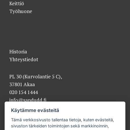
Keittiö
Työhuone
Historia
Yhteystiedot
PL 30 (Kurvolantie 5 C),
37801 Akaa
020 154 1444
info@sandudd.fi
Käytämme evästeitä
Tämä verkkosivusto tallentaa tietoja, kuten evästeitä,
sivuston tärkeiden toimintojen sekä markkinoinnin,