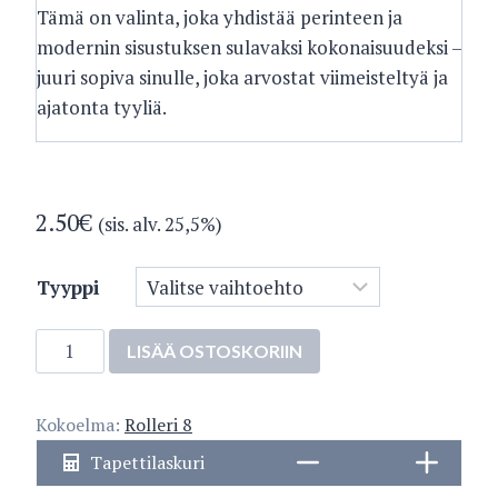
Tämä on valinta, joka yhdistää perinteen ja
modernin sisustuksen sulavaksi kokonaisuudeksi –
juuri sopiva sinulle, joka arvostat viimeisteltyä ja
ajatonta tyyliä.
2.50
€
(sis. alv. 25,5%)
Tyyppi
5212-
LISÄÄ OSTOSKORIIN
2
määrä
Kokoelma:
Rolleri 8
Tapettilaskuri