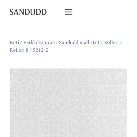
Siirry
sisältöön
Koti
/
Verkkokauppa
/
Sandudd mallistot
/
Rolleri
/
Rolleri 8
/
5212-2