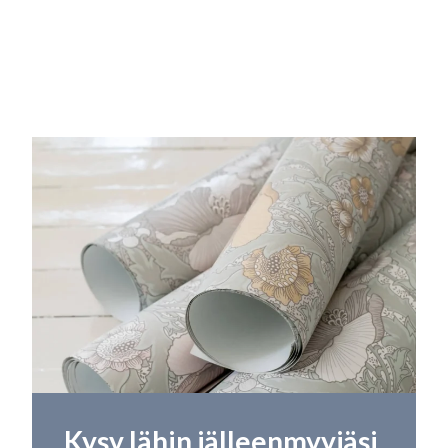
Kysy lähin jälleenmyyjäsi