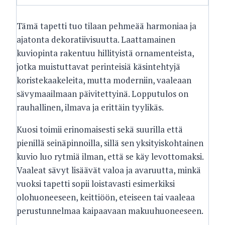
Tämä tapetti tuo tilaan pehmeää harmoniaa ja
ajatonta dekoratiivisuutta. Laattamainen
kuviopinta rakentuu hillityistä ornamenteista,
jotka muistuttavat perinteisiä käsintehtyjä
koristekaakeleita, mutta moderniin, vaaleaan
sävymaailmaan päivitettyinä. Lopputulos on
rauhallinen, ilmava ja erittäin tyylikäs.
Kuosi toimii erinomaisesti sekä suurilla että
pienillä seinäpinnoilla, sillä sen yksityiskohtainen
kuvio luo rytmiä ilman, että se käy levottomaksi.
Vaaleat sävyt lisäävät valoa ja avaruutta, minkä
vuoksi tapetti sopii loistavasti esimerkiksi
olohuoneeseen, keittiöön, eteiseen tai vaaleaa
perustunnelmaa kaipaavaan makuuhuoneeseen.