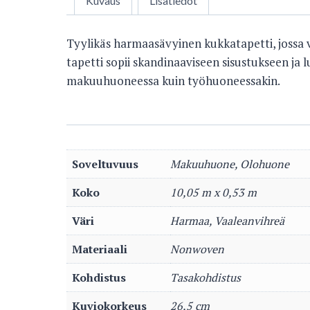
Kuvaus
Lisätiedot
Tyylikäs harmaasävyinen kukkatapetti, jossa
tapetti sopii skandinaaviseen sisustukseen ja
makuuhuoneessa kuin työhuoneessakin.
Soveltuvuus
Makuuhuone, Olohuone
Koko
10,05 m x 0,53 m
Väri
Harmaa, Vaaleanvihreä
Materiaali
Nonwoven
Kohdistus
Tasakohdistus
Kuviokorkeus
26,5 cm