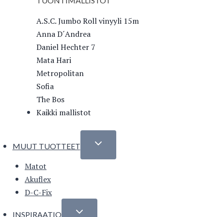
TUONTIMALLISTOT
A.S.C. Jumbo Roll vinyyli 15m
Anna D´Andrea
Daniel Hechter 7
Mata Hari
Metropolitan
Sofia
The Bos
Kaikki mallistot
MUUT TUOTTEET
Matot
Akuflex
D-C-Fix
INSPIRAATIO