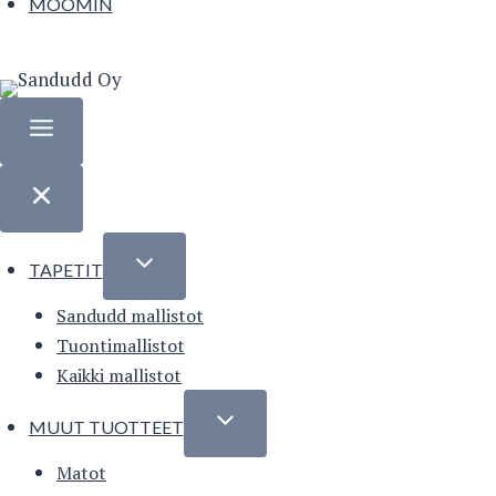
MOOMIN
TAPETIT
Sandudd mallistot
Tuontimallistot
Kaikki mallistot
MUUT TUOTTEET
Matot