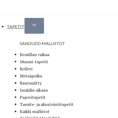
Siirry
Sanduddin sho
sisältöön
TAPETIT
SANDUDD MALLISTOT
Kesäillan taikaa
Muumi-tapetit
Rolleri
Metsäpolku
Rantaniitty
Isoäidin aikaan
Paperitapetit
Tasoite- ja akustointitapetit
Kaikki mallistot