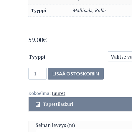
Tyyppi
Mallipala, Rulla
59.00
€
Tyyppi
Unelma
LISÄÄ OSTOSKORIIN
5452-
2
Kokoelma:
Juuret
määrä
Tapettilaskuri
Seinän leveys (m)