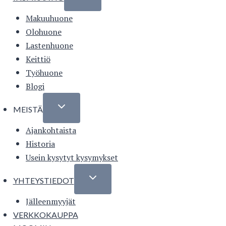
Makuuhuone
Olohuone
Lastenhuone
Keittiö
Työhuone
Blogi
MEISTÄ
Ajankohtaista
Historia
Usein kysytyt kysymykset
YHTEYSTIEDOT
Jälleenmyyjät
VERKKOKAUPPA