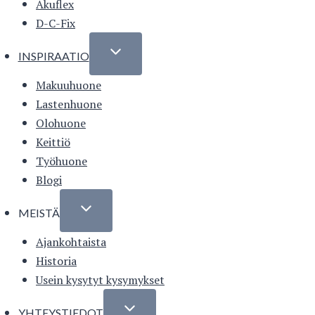
Akuflex
D-C-Fix
INSPIRAATIO
Makuuhuone
Lastenhuone
Olohuone
Keittiö
Työhuone
Blogi
MEISTÄ
Ajankohtaista
Historia
Usein kysytyt kysymykset
YHTEYSTIEDOT